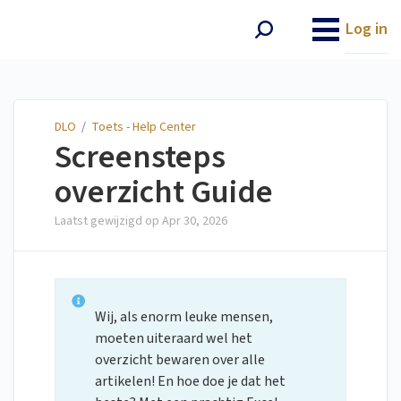
DLO
Log in
DLO
/
Toets - Help Center
Screensteps
overzicht Guide
Laatst gewijzigd op
Apr 30, 2026
Wij, als enorm leuke mensen,
moeten uiteraard wel het
overzicht bewaren over alle
artikelen! En hoe doe je dat het